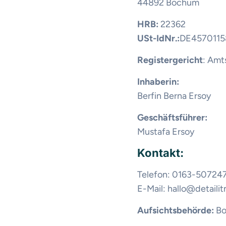
44892 Bochum
H
RB:
22362
U
St-IdNr.:
DE4570115
Registergericht
: Amt
Inhaberin:
Berfin Berna Ersoy
Geschäftsführer:
Mustafa Ersoy
Kontakt:
Telefon: 0163-50724
E-Mail: hallo@detaili
Aufsichtsbehörde:
B