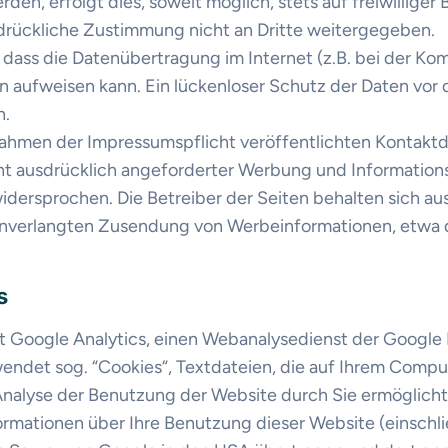
en, erfolgt dies, soweit möglich, stets auf freiwilliger 
drückliche Zustimmung nicht an Dritte weitergegeben.
, dass die Datenübertragung im Internet (z.B. bei der Ko
en aufweisen kann. Ein lückenloser Schutz der Daten vor
h.
ahmen der Impressumspflicht veröffentlichten Kontaktda
t ausdrücklich angeforderter Werbung und Informations
widersprochen. Die Betreiber der Seiten behalten sich au
r unverlangten Zusendung von Werbeinformationen, etwa
s
 Google Analytics, einen Webanalysedienst der Google I
endet sog. “Cookies“, Textdateien, die auf Ihrem Compu
nalyse der Benutzung der Website durch Sie ermöglicht
rmationen über Ihre Benutzung dieser Website (einschließ