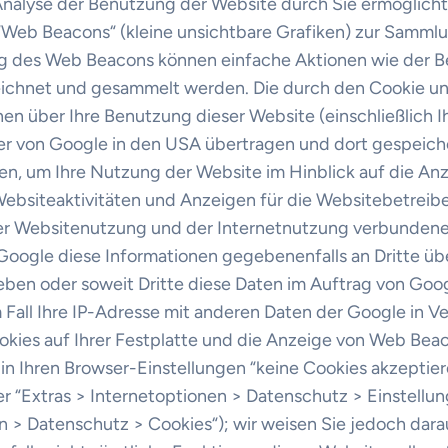
Analyse der Benutzung der Website durch Sie ermöglich
“Web Beacons“ (kleine unsichtbare Grafiken) zur Sammlu
 des Web Beacons können einfache Aktionen wie der B
eichnet und gesammelt werden. Die durch den Cookie 
en über Ihre Benutzung dieser Website (einschließlich I
er von Google in den USA übertragen und dort gespeiche
en, um Ihre Nutzung der Website im Hinblick auf die An
Websiteaktivitäten und Anzeigen für die Websitebetrei
er Websitenutzung und der Internetnutzung verbundene
Google diese Informationen gegebenenfalls an Dritte übe
eben oder soweit Dritte diese Daten im Auftrag von Goog
 Fall Ihre IP-Adresse mit anderen Daten der Google in V
okies auf Ihrer Festplatte und die Anzeige von Web Bea
 in Ihren Browser-Einstellungen “keine Cookies akzeptie
r “Extras > Internetoptionen > Datenschutz > Einstellung
n > Datenschutz > Cookies“); wir weisen Sie jedoch darauf