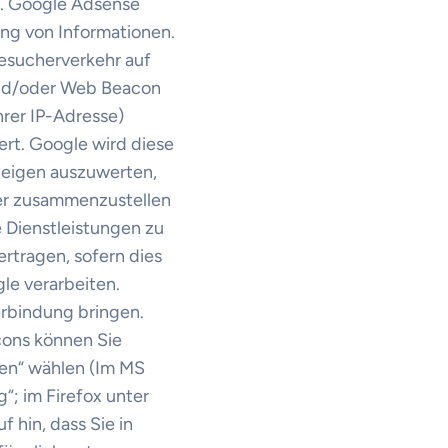
t. Google Adsense
ng von Informationen.
esucherverkehr auf
und/oder Web Beacon
hrer IP-Adresse)
rt. Google wird diese
zeigen auszuwerten,
ber zusammenzustellen
 Dienstleistungen zu
rtragen, sofern dies
le verarbeiten.
erbindung bringen.
cons können Sie
ren“ wählen (Im MS
“; im Firefox unter
 hin, dass Sie in