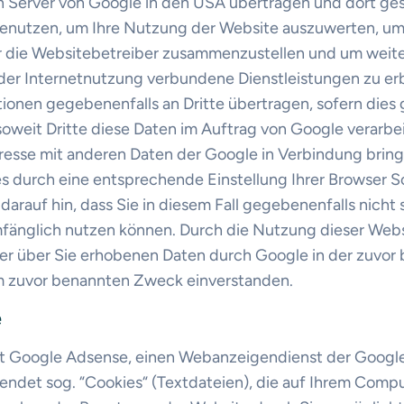
n Server von Google in den USA übertragen und dort ge
benutzen, um Ihre Nutzung der Website auszuwerten, um
r die Websitebetreiber zusammenzustellen und um weite
er Internetnutzung verbundene Dienstleistungen zu erb
ionen gegebenenfalls an Dritte übertragen, sofern dies 
oweit Dritte diese Daten im Auftrag von Google verarbei
dresse mit anderen Daten der Google in Verbindung bring
ies durch eine entsprechende Einstellung Ihrer Browser 
darauf hin, dass Sie in diesem Fall gegebenenfalls nicht
mfänglich nutzen können. Durch die Nutzung dieser Websi
er über Sie erhobenen Daten durch Google in der zuvor
 zuvor benannten Zweck einverstanden.
e
t Google Adsense, einen Webanzeigendienst der Google 
ndet sog. “Cookies“ (Textdateien), die auf Ihrem Comp