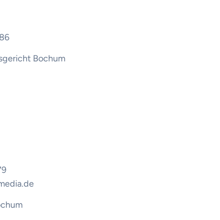
86
sgericht Bochum
79
tmedia.de
ochum