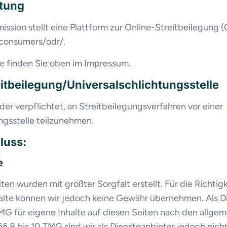
htung
ssion stellt eine Plattform zur Online-Streitbeilegung (
/consumers/odr/.
e finden Sie oben im Impressum.
it­beilegung/Universal­schlichtungs­stelle
oder verpflichtet, an Streitbeilegungsverfahren vor einer
ngsstelle teilzunehmen.
luss:
e
iten wurden mit größter Sorgfalt erstellt. Für die Richtigk
halte können wir jedoch keine Gewähr übernehmen. Als D
MG für eigene Inhalte auf diesen Seiten nach den allg
§ 8 bis 10 TMG sind wir als Diensteanbieter jedoch nicht