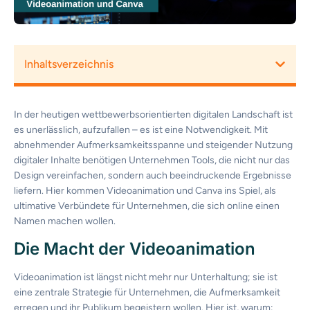
Inhaltsverzeichnis
In der
heutigen
wettbewerbsorientierten
digitalen
Landschaft
ist
es
unerlässlich
,
aufzufallen
– es
ist
eine
Notwendigkeit
. Mit
abnehmender
Aufmerksamkeitsspanne
und
steigender
Nutzung
digitaler
Inhalte
benötigen
Unternehmen
Tools, die
nicht
nur
das
Design
vereinfachen
,
sondern
auch
beeindruckende
Ergebnisse
liefern
. Hier
kommen
Videoanimation
und Canva ins Spiel,
als
ultimative
Verbündete
für
Unternehmen
, die
sich
online
einen
Namen
machen
wollen
.
Die Macht der
Videoanimation
Videoanimation
ist
längst
nicht
mehr
nur
Unterhaltung
;
sie
ist
eine
zentrale
Strategie
für
Unternehmen
, die
Aufmerksamkeit
erregen
und
ihr
Publikum
begeistern
wollen
. Hier
ist
,
warum
: