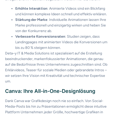
Erhöhte Interaktion
: Animierte Videos sind ein Blickfang
und können komplexe Ideen schnell und effektiv erklären.
Stärkung der Marke
: Individuelle Animationen lassen Ihre
Marke professionell und einzigartig wirken und heben Sie
von der Konkurrenz ab.
Verbesserte Konversionsraten
: Studien zeigen, dass
Landingpages mit animierten Videos die Konversionen um
bis zu 80 % steigern können.
Deta
–
y
IT & Media Solutions ist spezialisiert auf die Erstellung
beeindruckender, markenfokussierter Animationen, die genau
auf die Bedürfnisse Ihres Unternehmens zugeschnitten sind. Ob
Erklärvideos, Teaser für soziale Medien oder gebrandete Intros –
wir setzen Ihre Vision mit Kreativität und technischer Expertise
um.
Canva:
Ihre
All-in-One-
Designlösung
Dank Canva war
Grafikdesign
noch
nie
so
einfach
. Von Social-
Media-Posts bis
hin
zu
Präsentationen
ermöglicht
diese
intuitive
Plattform
Unternehmen
jeder
Größe
,
hochwertige
Grafiken
in