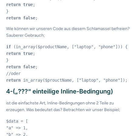
return
true
;

return
false
Wie können wir unseren Code aus diesem Schlamassel befreien?
Sauberer Gebrauch;
if
return
true
;

return
false
;

return
 in_array($prouctName, ["laptop", "phone"]);
4-(„???“ einteilige Inline-Bedingung)
ist die einfachste Art, Inline-Bedingungen ohne 2 Teile zu
erzeugen. Was bedeutet das? Betrachten wir unser Beispiel;
$data = [

"a" => 1,

"b" => 2,
