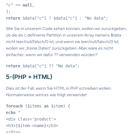
"c" => 
null
,

return
Wie Sie in unserem Code sehen können, wollen wir zurückgeben,
ob die als c definierte Partition in unserem Array namens $data
nicht leer/null/falsch/0 ist, und wenn sie leer/null/falsch/0 ist,
wollen wir „Keine Daten“ zurückgeben. Aber wäre es nicht
einfacher, wenn wir dafür ?? verwenden würden?
return
 $data["c"] ?? "No data";
5-(PHP + HTML)
Dies ist der Fall, wenn Sie HTML in PHP schreiben wollen.
Normalerweise wird es wie folgt verwendet
foreach
 ($items 
as
echo
 "

<div class='product'>

<h3>{$item->name}</h3>

</div>
